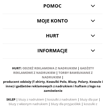
POMOC
MOJE KONTO
HURT
INFORMACJE
HURT:
ODZIEŻ REKLAMOWA Z NADRUKIEM
|
GADŻETY
REKLAMOWE Z NADRUKIEM
|
TORBY BAWEŁNIANE Z
NADRUKIEM
|
producent odzieży (T-shirty, Koszulki Polo, Bluzy, Polary, Koszule i
inne) i gadżetów reklamowych z nadrukiem i haftem z logo na
zamówienie
SKLEP
|
bluzy z nadrukiem
|
koszulki z nadrukiem
|
bluzy dla par
|
bluzy z własnym nadrukiem
|
bluzy dla przyjaciółek
|
koszulki z