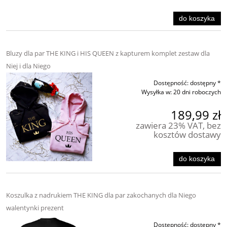
do koszyka
Bluzy dla par THE KING i HIS QUEEN z kapturem komplet zestaw dla
Niej i dla Niego
Dostępność:
dostępny *
Wysyłka w:
20 dni roboczych
189,99 zł
zawiera 23% VAT, bez
kosztów dostawy
do koszyka
Koszulka z nadrukiem THE KING dla par zakochanych dla Niego
walentynki prezent
Dostępność:
dostępny *