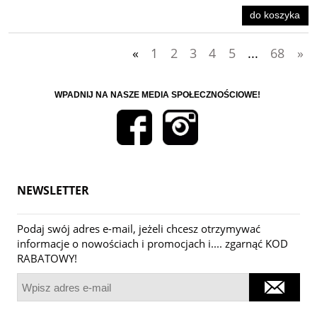
do koszyka
«
1
2
3
4
5
...
68
»
WPADNIJ NA NASZE MEDIA SPOŁECZNOŚCIOWE!
NEWSLETTER
Podaj swój adres e-mail, jeżeli chcesz otrzymywać
informacje o nowościach i promocjach i.... zgarnąć KOD
RABATOWY!