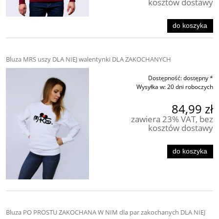
kosztów dostawy
do koszyka
Bluza MRS uszy DLA NIEJ walentynki DLA ZAKOCHANYCH
Dostępność:
dostępny *
Wysyłka w:
20 dni roboczych
84,99 zł
zawiera 23% VAT, bez
kosztów dostawy
do koszyka
Bluza PO PROSTU ZAKOCHANA W NIM dla par zakochanych DLA NIEJ