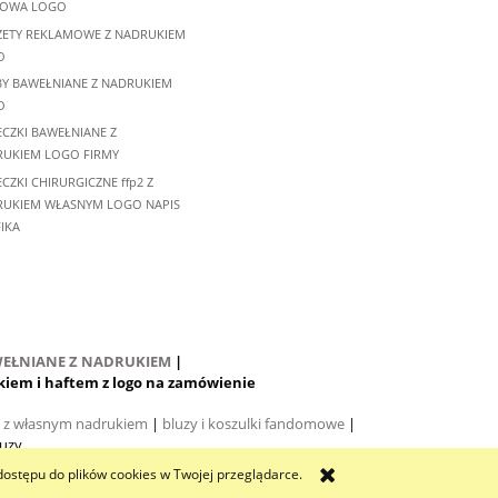
MOWA LOGO
ETY REKLAMOWE Z NADRUKIEM
O
Y BAWEŁNIANE Z NADRUKIEM
O
CZKI BAWEŁNIANE Z
UKIEM LOGO FIRMY
CZKI CHIRURGICZNE ffp2 Z
UKIEM WŁASNYM LOGO NAPIS
IKA
EŁNIANE Z NADRUKIEM
|
rukiem i haftem z logo na zamówienie
i z własnym nadrukiem
|
bluzy i koszulki fandomowe
|
luzy
dostępu do plików cookies w Twojej przeglądarce.