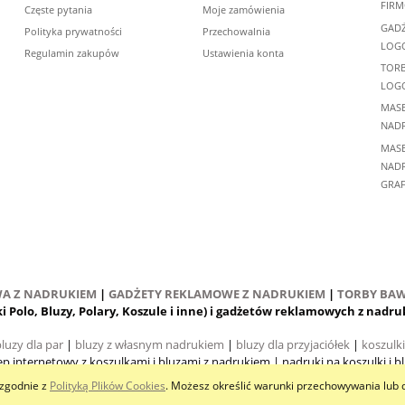
FIR
Częste pytania
Moje zamówienia
GADŻ
Polityka prywatności
Przechowalnia
LOG
Regulamin zakupów
Ustawienia konta
TORB
LOG
MASE
NADR
MASE
NADR
GRAF
WA Z NADRUKIEM
|
GADŻETY REKLAMOWE Z NADRUKIEM
|
TORBY BAW
ki Polo, Bluzy, Polary, Koszule i inne) i gadżetów reklamowych z nad
luzy dla par
|
bluzy z własnym nadrukiem
|
bluzy dla przyjaciółek
|
koszulk
ep internetowy z koszulkami i bluzami z nadrukiem
| nadruki na koszulki i b
i zgodnie z
Polityką Plików Cookies
. Możesz określić warunki przechowywania lub 
Sklep internetowy Shoper.pl