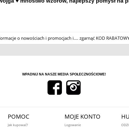
ojga ♥ mnóstwo wzorów, najlepszy pomysł na prez
informacje o nowościach i promocjach i.... zgarnąć KOD RABATOWY
WPADNIJ NA NASZE MEDIA SPOŁECZNOŚCIOWE!
POMOC
MOJE KONTO
HU
Jak kupować?
Logowanie
ODZI