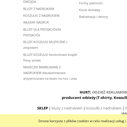
DWOJGA
Formy płatności
BLUZY Z NADRUKIEM
Koszt dostawy
KOSZULKI Z NADRUKIEM
Reklamacje i zwroty
WŁASNY NADRUK
BLUZY DLA PRZYJACIÓŁEK
PRZYJACIÓŁ
BLUZY KOSZULKI MUZYCZNE z
zespołami
BLUZY KOSZULKI fandomowe książki
filmy seriale
MASECZKI BAWEŁNIANE Z
NADRUKIEM dwuwarstwowe
antywirusowe na twarz na nos i usta
HURT:
ODZIEŻ REKLAMO
producent odzieży (T-shirty, Koszul
SKLEP
|
bluzy z nadrukiem
|
koszulki z nadrukiem
|
b
skl
Strona korzysta z plików cookies w celu realizacji usług 