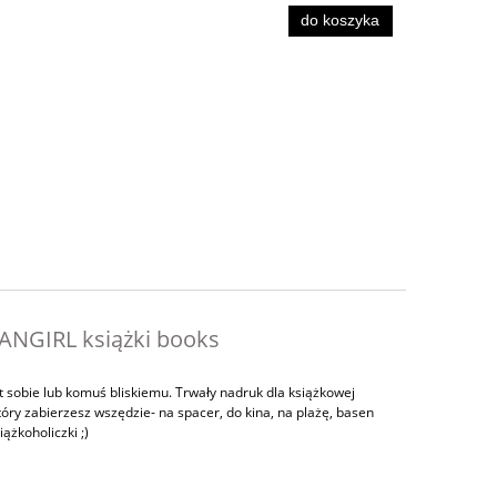
do koszyka
ANGIRL książki books
sobie lub komuś bliskiemu. Trwały nadruk dla książkowej
tóry zabierzesz wszędzie- na spacer, do kina, na plażę, basen
iążkoholiczki ;)