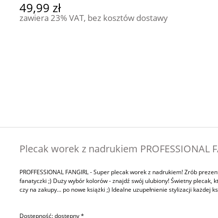
49,99 zł
zawiera 23% VAT, bez kosztów dostawy
Plecak worek z nadrukiem PROFESSIONAL F
PROFFESSIONAL FANGIRL - Super plecak worek z nadrukiem! Zrób prezent 
fanatyczki ;) Duży wybór kolorów - znajdź swój ulubiony! Świetny plecak, k
czy na zakupy... po nowe książki ;) Idealne uzupełnienie stylizacji każdej ks
Dostępność:
dostępny *