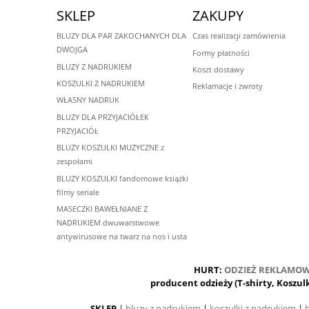
SKLEP
ZAKUPY
BLUZY DLA PAR ZAKOCHANYCH DLA
Czas realizacji zamówienia
DWOJGA
Formy płatności
BLUZY Z NADRUKIEM
Koszt dostawy
KOSZULKI Z NADRUKIEM
Reklamacje i zwroty
WŁASNY NADRUK
BLUZY DLA PRZYJACIÓŁEK
PRZYJACIÓŁ
BLUZY KOSZULKI MUZYCZNE z
zespołami
BLUZY KOSZULKI fandomowe książki
filmy seriale
MASECZKI BAWEŁNIANE Z
NADRUKIEM dwuwarstwowe
antywirusowe na twarz na nos i usta
HURT:
ODZIEŻ REKLAMO
producent odzieży (T-shirty, Koszul
SKLEP
|
bluzy z nadrukiem
|
koszulki z nadrukiem
|
b