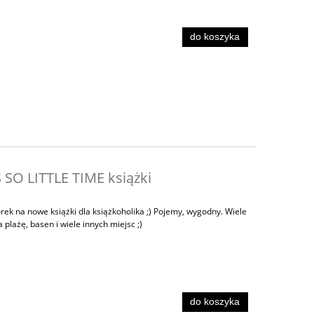
do koszyka
SO LITTLE TIME książki
k na nowe książki dla książkoholika ;) Pojemy, wygodny. Wiele
 plażę, basen i wiele innych miejsc ;)
do koszyka