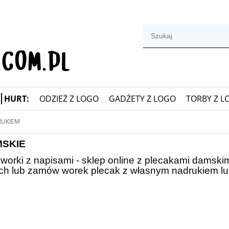
HURT:
ODZIEŻ Z LOGO
GADŻETY Z LOGO
TORBY Z L
RUKIEM
MSKIE
i worki z napisami - sklep online z plecakami damsk
h lub zamów worek plecak z własnym nadrukiem lu