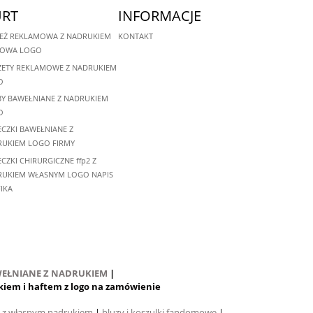
RT
INFORMACJE
EŻ REKLAMOWA Z NADRUKIEM
KONTAKT
MOWA LOGO
ETY REKLAMOWE Z NADRUKIEM
O
Y BAWEŁNIANE Z NADRUKIEM
O
CZKI BAWEŁNIANE Z
UKIEM LOGO FIRMY
CZKI CHIRURGICZNE ffp2 Z
UKIEM WŁASNYM LOGO NAPIS
IKA
EŁNIANE Z NADRUKIEM
|
rukiem i haftem z logo na zamówienie
i z własnym nadrukiem
|
bluzy i koszulki fandomowe
|