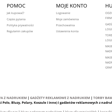
POMOC
MOJE KONTO
HU
Jak kupować?
Logowanie
ODZI
FIR
Częste pytania
Moje zamówienia
GADŻ
Polityka prywatności
Przechowalnia
LOG
Regulamin zakupów
Ustawienia konta
TORB
LOG
MASE
NADR
MASE
NADR
GRAF
WA Z NADRUKIEM
|
GADŻETY REKLAMOWE Z NADRUKIEM
|
TORBY BAW
ki Polo, Bluzy, Polary, Koszule i inne) i gadżetów reklamowych z nad
luzy dla par
|
bluzy z własnym nadrukiem
|
bluzy dla przyjaciółek
|
koszulk