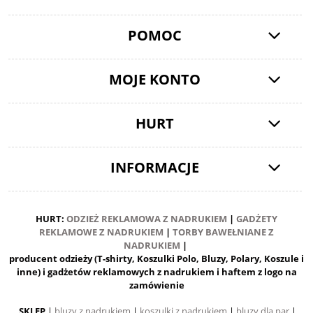
POMOC
MOJE KONTO
HURT
INFORMACJE
HURT:
ODZIEŻ REKLAMOWA Z NADRUKIEM
|
GADŻETY
REKLAMOWE Z NADRUKIEM
|
TORBY BAWEŁNIANE Z
NADRUKIEM
|
producent odzieży (T-shirty, Koszulki Polo, Bluzy, Polary, Koszule i
inne) i gadżetów reklamowych z nadrukiem i haftem z logo na
zamówienie
SKLEP
|
bluzy z nadrukiem
|
koszulki z nadrukiem
|
bluzy dla par
|