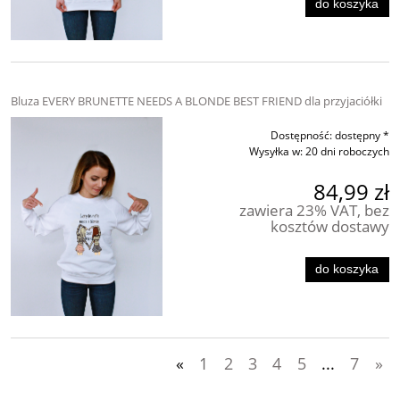
do koszyka
Bluza EVERY BRUNETTE NEEDS A BLONDE BEST FRIEND dla przyjaciółki
Dostępność:
dostępny *
Wysyłka w:
20 dni roboczych
84,99 zł
zawiera 23% VAT, bez
kosztów dostawy
do koszyka
«
1
2
3
4
5
...
7
»