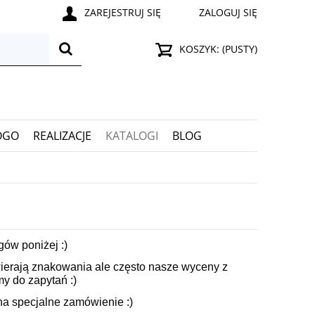
ZAREJESTRUJ SIĘ
ZALOGUJ SIĘ
KOSZYK:
(PUSTY)
OGO
REALIZACJE
KATALOGI
BLOG
ów poniżej :)
wierają znakowania ale często nasze wyceny z
y do zapytań :)
na specjalne zamówienie :)