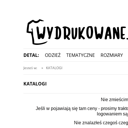
DETAL:
ODZIEŻ
TEMATYCZNE
ROZMIARY
KONTAKT
Jesteś w:
»
KATALOGI
KATALOGI
Nie zmieścimy
Jeśli w pojawiają się tam ceny - prosimy tr
logowaniem są 
Nie znalazłeś czegoś czeg