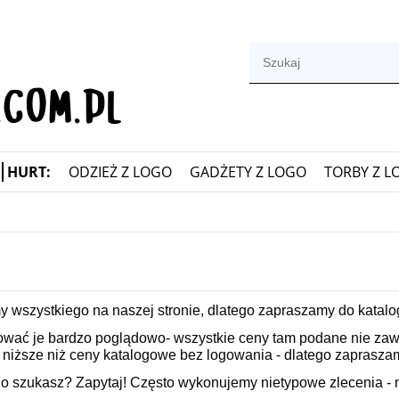
HURT:
ODZIEŻ Z LOGO
GADŻETY Z LOGO
TORBY Z L
 wszystkiego na naszej stronie, d
latego zapraszamy do katalog
aktować je bardzo poglądowo- wszystkie ceny tam podane nie za
niższe niż ceny katalogowe bez logowania - dlatego zapraszam
o szukasz? Zapytaj! Często wykonujemy nietypowe zlecenia - 