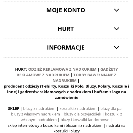
MOJE KONTO
HURT
INFORMACJE
HURT:
ODZIEŻ REKLAMOWA Z NADRUKIEM
|
GADŻETY
REKLAMOWE Z NADRUKIEM
|
TORBY BAWEŁNIANE Z
NADRUKIEM
|
producent odzieży (T-shirty, Koszulki Polo, Bluzy, Polary, Koszule i
inne) i gadżetów reklamowych z nadrukiem i haftem z logo na
zamówienie
SKLEP
|
bluzy z nadrukiem
|
koszulki z nadrukiem
|
bluzy dla par
|
bluzy z własnym nadrukiem
|
bluzy dla przyjaciółek
|
koszulki z
własnym nadrukiem
|
bluzy i koszulki fandomowe
|
sklep internetowy z koszulkami i bluzami z nadrukiem
| nadruki na
koszulki i bluzy