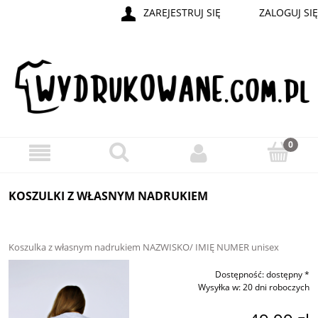
ZAREJESTRUJ SIĘ
ZALOGUJ SIĘ
KOSZULKI Z WŁASNYM NADRUKIEM
Koszulka z własnym nadrukiem NAZWISKO/ IMIĘ NUMER unisex
Dostępność:
dostępny *
Wysyłka w:
20 dni roboczych