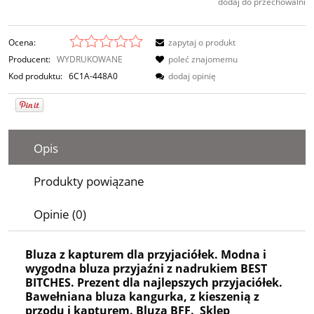
dodaj do przechowalni
Ocena:
zapytaj o produkt
Producent:
WYDRUKOWANE
poleć znajomemu
Kod produktu:
6C1A-448A0
dodaj opinię
Opis
Produkty powiązane
Opinie (0)
Bluza z kapturem dla przyjaciółek. Modna i
wygodna bluza przyjaźni z nadrukiem BEST
BITCHES. Prezent dla najlepszych przyjaciółek.
Bawełniana bluza kangurka, z kieszenią z
przodu i kapturem. Bluza BFF. Sklep