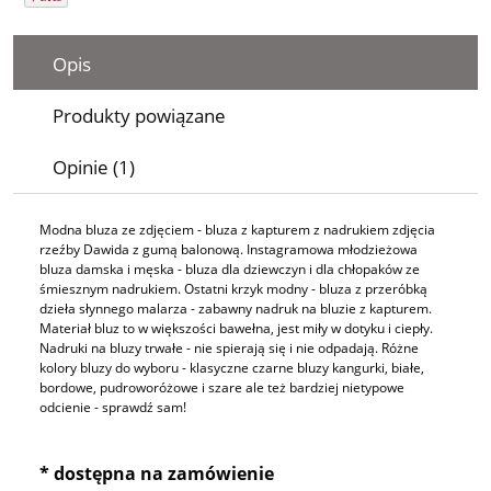
Opis
Produkty powiązane
Opinie (1)
Modna bluza ze zdjęciem - bluza z kapturem z nadrukiem zdjęcia
rzeźby Dawida z gumą balonową. Instagramowa młodzieżowa
bluza damska i męska - bluza dla dziewczyn i dla chłopaków ze
śmiesznym nadrukiem. Ostatni krzyk modny - bluza z przeróbką
dzieła słynnego malarza - zabawny nadruk na bluzie z kapturem.
Materiał bluz to w większości bawełna, jest miły w dotyku i ciepły.
Nadruki na bluzy trwałe - nie spierają się i nie odpadają. Różne
kolory bluzy do wyboru - klasyczne czarne bluzy kangurki, białe,
bordowe, pudroworóżowe i szare ale też bardziej nietypowe
odcienie - sprawdź sam!
* dostępna na zamówienie