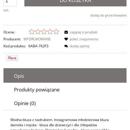
DO KOSZYKA
szt.
dodaj do przechowalni
Ocena:
zapytaj o produkt
Producent:
WYDRUKOWANE
poleć znajomemu
Kod produktu:
6ABA-762F3
dodaj opinię
Opis
Produkty powiązane
Opinie (0)
Modna bluza z nadrukiem. Instagramowa młodzieżowa bluza
damska i męska - bluza dla dziewczyn i dla chłopaków