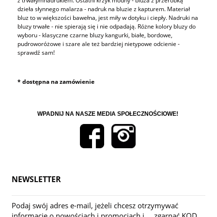
z trwałymnadrukiem. Ostatni krzyk modny - bluza z przeróbką
dzieła słynnego malarza - nadruk na bluzie z kapturem. Materiał
bluz to w większości bawełna, jest miły w dotyku i ciepły. Nadruki na
bluzy trwałe - nie spierają się i nie odpadają. Różne kolory bluzy do
wyboru - klasyczne czarne bluzy kangurki, białe, bordowe,
pudroworóżowe i szare ale też bardziej nietypowe odcienie -
sprawdź sam!
* dostępna na zamówienie
WPADNIJ NA NASZE MEDIA SPOŁECZNOŚCIOWE!
NEWSLETTER
Podaj swój adres e-mail, jeżeli chcesz otrzymywać
informacje o nowościach i promocjach i.... zgarnąć KOD