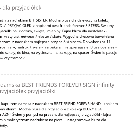
 dla przyjaciółek
aźni z nadrukiem BFF SISTER. Modna bluza dla dziewczyn z kolekcji
LA PRZYJACIÓŁEK z napisami best friends forever SISTERS. Świetny
aciółki na urodziny, święta, imieniny. Fajna bluza dla nastolatek -
em w stylu streetwear / hipster / skate. Wygodna dresowa bawełniana
aczami z nadrukiem najlepsze przyjaciółki siostry. Do wyboru aż 11
rozmiary, nadruki trwałe - nie pękają i nie spierają się. Bluza oversize -
do szkoły, do kina, na wycieczkę, na zakupy, na spacer. Świetnie pasuje
tów czy trampek.
 damska BEST FRIENDS FOREVER SIGN infinity
zyjaciółek przyjaciółki
 z kapturem damska z nadrukiem BEST FRIEND FOREVR HAND - znakiem
ymi dłońmi. Modna bluza dla przyjaciółki z kolekcji BLUZY DLA
ŹNI. Świetny pomysł na prezent dla najlepszej przyjaciółki - fajna
minimalistycznym nadrukiem na piersi - instagramowa bluza dla
inity.