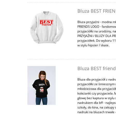
Bluza BEST FRIENDS
Bluza przyjaźni - modna mł
FRIENDS LOGO - fandomowa
przyjaciółki na urodziny, n
PRZYJAŹNI / BLUZY DLA PRZ
przyjaciółek. Do wyboru 11
w stylu hipster / skate.
Bluza BEST friend
Bluza dla przyjaciół z nad
przyjaciółki ze śmiesznym n
młodzieżowa dla przyjaciół 
koleżanki czy przyjaciela
głowę bez kaptura w stylu 
nadrukiem dla bff - najleps
szkoły, do kina, na zakupy
nadruki na bluzach trwałe -