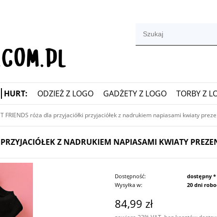
HURT:
ODZIEŻ Z LOGO
GADŻETY Z LOGO
TORBY Z L
T FRIENDS róża dla przyjaciółki przyjaciółek z nadrukiem napiasami kwiaty prezen
I PRZYJACIÓŁEK Z NADRUKIEM NAPIASAMI KWIATY PREZE
Dostępność:
dostępny *
Wysyłka w:
20 dni rob
84,99 zł