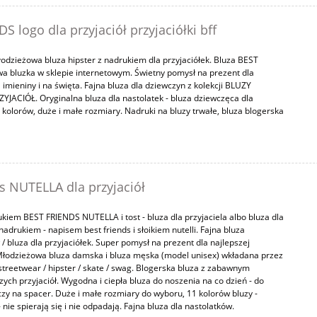
 logo dla przyjaciół przyjaciółki bff
odzieżowa bluza hipster z nadrukiem dla przyjaciółek. Bluza BEST
 bluzka w sklepie internetowym. Świetny pomysł na prezent dla
a imieniny i na święta. Fajna bluza dla dziewczyn z kolekcji BLUZY
YJACIÓŁ. Oryginalna bluza dla nastolatek - bluza dziewczęca dla
 kolorów, duże i małe rozmiary. Nadruki na bluzy trwałe, bluza blogerska
s NUTELLA dla przyjaciół
rukiem BEST FRIENDS NUTELLA i tost - bluza dla przyjaciela albo bluza dla
adrukiem - napisem best friends i słoikiem nutelli. Fajna bluza
/ bluza dla przyjaciółek. Super pomysł na prezent dla najlepszej
. Młodzieżowa bluza damska i bluza męska (model unisex) wkładana przez
streetwear / hipster / skate / swag. Blogerska bluza z zabawnym
zych przyjaciół. Wygodna i ciepła bluza do noszenia na co dzień - do
 czy na spacer. Duże i małe rozmiary do wyboru, 11 kolorów bluzy -
 nie spierają się i nie odpadają. Fajna bluza dla nastolatków.