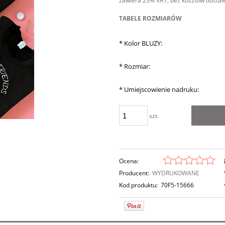
zawiera 23% VAT, bez kosztów dosta
TABELE ROZMIARÓW
*
Kolor BLUZY:
*
Rozmiar:
*
Umiejscowienie nadruku:
szt.
Ocena:
Producent:
WYDRUKOWANE
Kod produktu:
70F5-15666