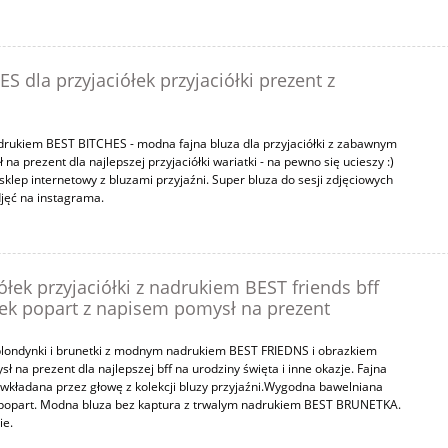
S dla przyjaciółek przyjaciółki prezent z
nadrukiem BEST BITCHES - modna fajna bluza dla przyjaciółki z zabawnym
a prezent dla najlepszej przyjaciółki wariatki - na pewno się ucieszy :)
- sklep internetowy z bluzami przyjaźni. Super bluza do sesji zdjęciowych
zdjęć na instagrama.
ółek przyjaciółki z nadrukiem BEST friends bff
ek popart z napisem pomysł na prezent
k blondynki i brunetki z modnym nadrukiem BEST FRIEDNS i obrazkiem
ysł na prezent dla najlepszej bff na urodziny święta i inne okazje. Fajna
wkładana przez głowę z kolekcji bluzy przyjaźni.Wygodna bawelniana
u popart. Modna bluza bez kaptura z trwalym nadrukiem BEST BRUNETKA.
ie.