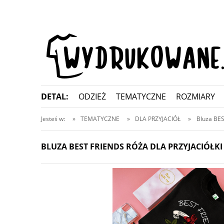
DETAL:
ODZIEŻ
TEMATYCZNE
ROZMIARY
KONTAKT
Jesteś w:
»
TEMATYCZNE
»
DLA PRZYJACIÓŁ
»
Bluza BES
BLUZA BEST FRIENDS RÓŻA DLA PRZYJACIÓŁK