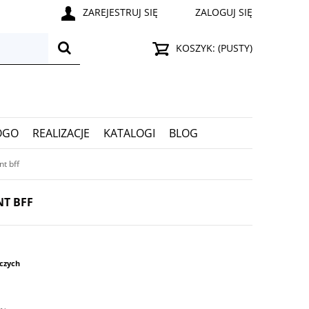
ZAREJESTRUJ SIĘ
ZALOGUJ SIĘ
KOSZYK:
(PUSTY)
OGO
REALIZACJE
KATALOGI
BLOG
t bff
NT BFF
oczych