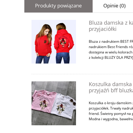
Produkty powiązane
Opinie (0)
Bluza damska z k
przyjaciółki
Bluza z nadrukiem BEST FR
nadrukiem Best Friends róż
dostępna w wielu kolorach i
z kolekcji BLUZY DLA PRZY
Koszulka damska 
przyjaźń bff bluz
Koszulka o kroju damskim 
przyjaciółek. Trwały nadruk
friend. Świetny pomysł na pr
Modna i wygodna, bawełnian