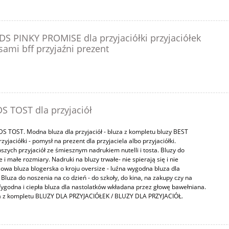
S PINKY PROMISE dla przyjaciółki przyjaciółek
ami bff przyjaźni prezent
S TOST dla przyjaciół
DS TOST. Modna bluza dla przyjaciół - bluza z kompletu bluzy BEST
zyjaciółki - pomysł na prezent dla przyjaciela albo przyjaciółki.
pszych przyjaciół ze śmiesznym nadrukiem nutelli i tosta. Bluzy do
i małe rozmiary. Nadruki na bluzy trwałe- nie spierają się i nie
wa bluza blogerska o kroju oversize - luźna wygodna bluza dla
Bluza do noszenia na co dzień - do szkoły, do kina, na zakupy czy na
Wygodna i ciepła bluza dla nastolatków wkładana przez głowę bawełniana.
a z kompletu BLUZY DLA PRZYJACIÓŁEK / BLUZY DLA PRZYJACIÓŁ.