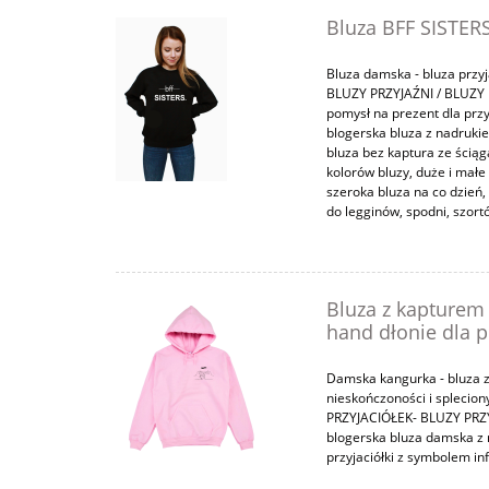
Bluza BFF SISTERS
Bluza damska - bluza przyj
BLUZY PRZYJAŹNI / BLUZY D
pomysł na prezent dla przyj
blogerska bluza z nadruki
bluza bez kaptura ze ściąg
kolorów bluzy, duże i małe 
szeroka bluza na co dzień, 
do legginów, spodni, szor
Bluza z kapturem
hand dłonie dla pr
Damska kangurka - bluza
nieskończoności i splecion
PRZYJACIÓŁEK- BLUZY PRZYJA
blogerska bluza damska z 
przyjaciółki z symbolem inf