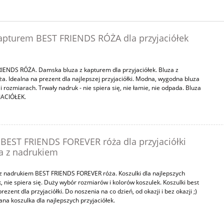
apturem BEST FRIENDS RÓŻA dla przyjaciółek
IENDS RÓŻA. Damska bluza z kapturem dla przyjaciółek. Bluza z
a. Idealna na prezent dla najlepszej przyjaciółki. Modna, wygodna bluza
 rozmiarach. Trwały nadruk - nie spiera się, nie łamie, nie odpada. Bluza
JACIÓŁEK.
BEST FRIENDS FOREVER róża dla przyjaciółki
ka z nadrukiem
z nadrukiem BEST FRIENDS FOREVER róża. Koszulki dla najlepszych
, nie spiera się. Duży wybór rozmiarów i kolorów koszulek. Koszulki best
ezent dla przyjaciółki. Do noszenia na co dzień, od okazji i bez okazji ;)
a koszulka dla najlepszych przyjaciółek.