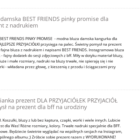
 damska BEST FRIENDS pinky promise dla
ent z nadrukiem
 BEST FRIENDS PINKY PROMISE - modna bluza damska kangurka dla
NAJLEPSZE PRZYJACIÓŁKI przysięga na palec. Świetny pomysł na prezent
i - fajna bluza z nadrukiem i napisami BEST FRIENDS. Instagramowa bluza
 - fajny dodatek do sesji zdjęciowych z bff. Miły w dotyku materiał bluzy,
że i małe rozmiary, nadruki na bluzy trwałe, nie spierają się i nie
rki - wkładana przez głowę, z kieszenią z przodu i ściągaczami przy
ianka prezent DLA PRZYJACIÓŁEK PRZYJACIÓŁ
ł na prezent dla bff na urodziny
 Koszulki, bluzy z lub bez kaptura, czapki, worki i wiele innych. Lubicie
st dla Was! Różne rozmiary, kolory. Trwałe nadruki specjalnie dla BFF.
owe. Będziecie świetnie wyglądać na wspólnych sesjach na Instagram,
wspólnego albumu ;) Zróbcie sobie prezent razem z WYDRUKOWANE!