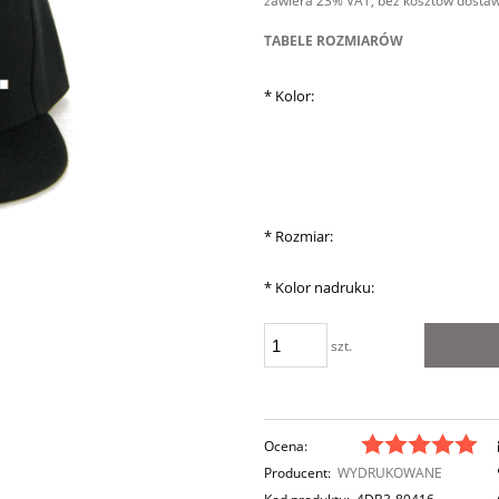
zawiera 23% VAT, bez kosztów dosta
TABELE ROZMIARÓW
*
Kolor:
*
Rozmiar:
*
Kolor nadruku:
szt.
Ocena:
Producent:
WYDRUKOWANE