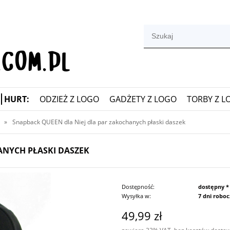
HURT:
ODZIEŻ Z LOGO
GADŻETY Z LOGO
TORBY Z L
»
Snapback QUEEN dla Niej dla par zakochanych płaski daszek
ANYCH PŁASKI DASZEK
Dostępność:
dostępny *
Wysyłka w:
7 dni robo
49,99 zł