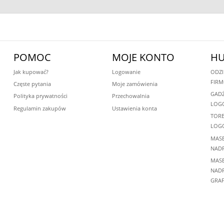
POMOC
MOJE KONTO
HU
Jak kupować?
Logowanie
ODZI
FIR
Częste pytania
Moje zamówienia
GADŻ
Polityka prywatności
Przechowalnia
LOG
Regulamin zakupów
Ustawienia konta
TORB
LOG
MASE
NADR
MASE
NADR
GRAF