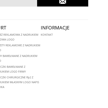
RT
INFORMACJE
EŻ REKLAMOWA Z NADRUKIEM
KONTAKT
MOWA LOGO
ETY REKLAMOWE Z NADRUKIEM
O
Y BAWEŁNIANE Z NADRUKIEM
O
CZKI BAWEŁNIANE Z
UKIEM LOGO FIRMY
CZKI CHIRURGICZNE ffp2 Z
UKIEM WŁASNYM LOGO NAPIS
IKA