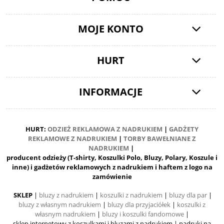
MOJE KONTO
HURT
INFORMACJE
HURT:
ODZIEŻ REKLAMOWA Z NADRUKIEM
|
GADŻETY
REKLAMOWE Z NADRUKIEM
|
TORBY BAWEŁNIANE Z
NADRUKIEM
|
producent odzieży (T-shirty, Koszulki Polo, Bluzy, Polary, Koszule i
inne) i gadżetów reklamowych z nadrukiem i haftem z logo na
zamówienie
SKLEP
|
bluzy z nadrukiem
|
koszulki z nadrukiem
|
bluzy dla par
|
bluzy z własnym nadrukiem
|
bluzy dla przyjaciółek
|
koszulki z
własnym nadrukiem
|
bluzy i koszulki fandomowe
|
sklep internetowy z koszulkami i bluzami z nadrukiem
| nadruki na