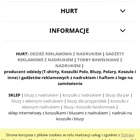
HURT
INFORMACJE
HURT:
ODZIEŻ REKLAMOWA Z NADRUKIEM
|
GADŻETY
REKLAMOWE Z NADRUKIEM
|
TORBY BAWEŁNIANE Z
NADRUKIEM
|
producent odzieży (T-shirty, Koszulki Polo, Bluzy, Polary, Koszule i
inne) i gadżetów reklamowych z nadrukiem i haftem z logo na
zamówienie
SKLEP
|
bluzy z nadrukiem
|
koszulki z nadrukiem
|
bluzy dla par
|
bluzy z własnym nadrukiem
|
bluzy dla przyjaciółek
|
koszulki z
własnym nadrukiem
|
bluzy i koszulki fandomowe
|
sklep internetowy z koszulkami i bluzami z nadrukiem
| nadruki na
koszulki i bluzy
Strona korzysta z plików cookies w celu realizacji usług i zgodnie z
Polityką