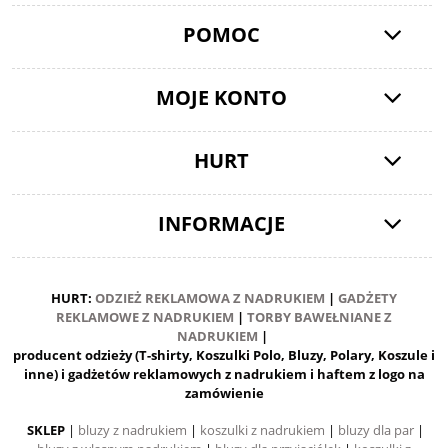
POMOC
MOJE KONTO
HURT
INFORMACJE
HURT:
ODZIEŻ REKLAMOWA Z NADRUKIEM
|
GADŻETY
REKLAMOWE Z NADRUKIEM
|
TORBY BAWEŁNIANE Z
NADRUKIEM
|
producent odzieży (T-shirty, Koszulki Polo, Bluzy, Polary, Koszule i
inne) i gadżetów reklamowych z nadrukiem i haftem z logo na
zamówienie
SKLEP
|
bluzy z nadrukiem
|
koszulki z nadrukiem
|
bluzy dla par
|