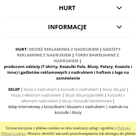
HURT
INFORMACJE
HURT:
ODZIEŻ REKLAMOWA Z NADRUKIEM
|
GADŻETY
REKLAMOWE Z NADRUKIEM
|
TORBY BAWEŁNIANE Z
NADRUKIEM
|
producent odzieży (T-shirty, Koszulki Polo, Bluzy, Polary, Koszule i
inne) i gadżetów reklamowych z nadrukiem i haftem z logo na
zamówienie
SKLEP
|
bluzy z nadrukiem
|
koszulki z nadrukiem
|
bluzy dla par
|
bluzy z własnym nadrukiem
|
bluzy dla przyjaciółek
|
koszulki z
własnym nadrukiem
|
bluzy i koszulki fandomowe
|
sklep internetowy z koszulkami i bluzami z nadrukiem
| nadruki na
koszulki i bluzy
Strona korzysta z plików cookies w celu realizacji usług i zgodnie z
Polityką
pokaż pełną wersję strony
Plików Cookies
. Możesz określić warunki przechowywania lub dostępu do plików