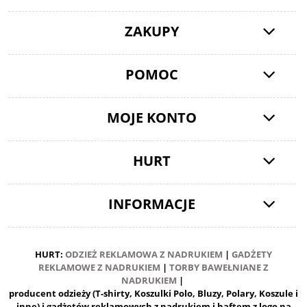
ZAKUPY
POMOC
MOJE KONTO
HURT
INFORMACJE
HURT:
ODZIEŻ REKLAMOWA Z NADRUKIEM
|
GADŻETY
REKLAMOWE Z NADRUKIEM
|
TORBY BAWEŁNIANE Z
NADRUKIEM
|
producent odzieży (T-shirty, Koszulki Polo, Bluzy, Polary, Koszule i
inne) i gadżetów reklamowych z nadrukiem i haftem z logo na