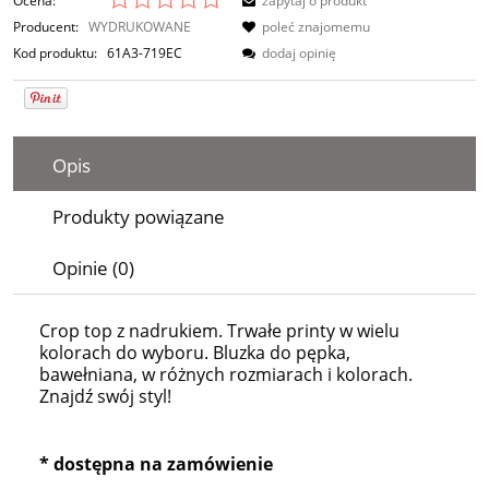
Ocena:
zapytaj o produkt
Producent:
WYDRUKOWANE
poleć znajomemu
Kod produktu:
61A3-719EC
dodaj opinię
Opis
Produkty powiązane
Opinie (0)
Crop top z nadrukiem. Trwałe printy w wielu
kolorach do wyboru. Bluzka do pępka,
bawełniana, w różnych rozmiarach i kolorach.
Znajdź swój styl!
* dostępna na zamówienie