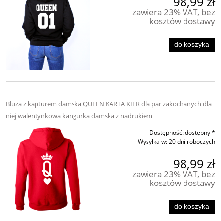
98,99 zł
zawiera 23% VAT, bez
kosztów dostawy
do koszyka
Bluza z kapturem damska QUEEN KARTA KIER dla par zakochanych dla
niej walentynkowa kangurka damska z nadrukiem
Dostępność:
dostępny *
Wysyłka w:
20 dni roboczych
98,99 zł
zawiera 23% VAT, bez
kosztów dostawy
do koszyka