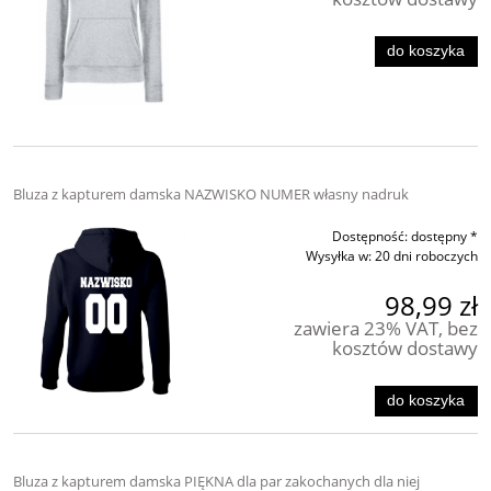
do koszyka
Bluza z kapturem damska NAZWISKO NUMER własny nadruk
Dostępność:
dostępny *
Wysyłka w:
20 dni roboczych
98,99 zł
zawiera 23% VAT, bez
kosztów dostawy
do koszyka
Bluza z kapturem damska PIĘKNA dla par zakochanych dla niej