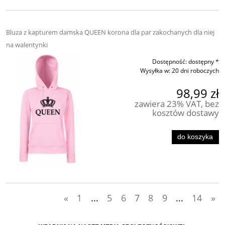
Bluza z kapturem damska QUEEN korona dla par zakochanych dla niej
na walentynki
Dostępność:
dostępny *
Wysyłka w:
20 dni roboczych
98,99 zł
zawiera 23% VAT, bez
kosztów dostawy
do koszyka
«
1
...
5
6
7
8
9
...
14
»